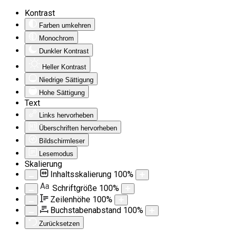
Kontrast
Farben umkehren
Monochrom
Dunkler Kontrast
Heller Kontrast
Niedrige Sättigung
Hohe Sättigung
Text
Links hervorheben
Überschriften hervorheben
Bildschirmleser
Lesemodus
Skalierung
Inhaltsskalierung
100
%
Aa
Schriftgröße
100
%
Zeilenhöhe
100
%
Buchstabenabstand
100
%
Zurücksetzen