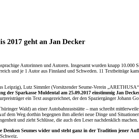
s 2017 geht an Jan Decker
sprachige Autorinnen und Autoren. Insgesamt wurden knapp 10.000 Se
rreich und je 1 Autor aus Finnland und Schweden. 11 Textbeiträge ka
er aus Leipzig), Lutz Simmler (Vorsitzender Seume-Verein „ARETHUS
ng der Sparkasse Muldental am 25.09.2017 einstimmig Jan Deck
rpreisträger ein Text ausgezeichnet, der den Spaziergänger Johann Gott
Thüringer Wald) an einer Autobahnraststätte – man schreibt mittlerwei
Auf dem Weg dorthin begegnen ihm allerlei neue Dinge und Situationen,
ngenheit und zieht Schlüsse, die auch den Leser nachdenklich machen.
 Denken Seumes wider und steht ganz in der Tradition jener Aufkl
 Schweiz.