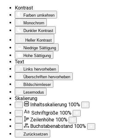
Kontrast
Farben umkehren
Monochrom
Dunkler Kontrast
Heller Kontrast
Niedrige Sättigung
Hohe Sättigung
Text
Links hervorheben
Überschriften hervorheben
Bildschirmleser
Lesemodus
Skalierung
Inhaltsskalierung
100
%
Aa
Schriftgröße
100
%
Zeilenhöhe
100
%
Buchstabenabstand
100
%
Zurücksetzen