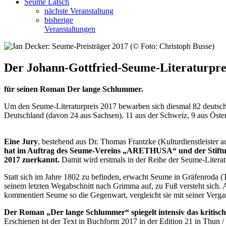
Seume Latsch
nächste Veranstaltung
bisherige
Veranstaltungen
Der Johann-Gottfried-Seume-Literaturprei
für seinen Roman Der lange Schlummer.
Um den Seume-Literaturpreis 2017 bewarben sich diesmal 82 deutsch
Deutschland (davon 24 aus Sachsen), 11 aus der Schweiz, 9 aus Öste
Eine Jury
, bestehend aus Dr. Thomas Frantzke (Kulturdienstleist
hat im Auftrag des Seume-Vereins „ARETHUSA“ und der Stiftu
2017 zuerkannt.
Damit wird erstmals in der Reihe der Seume-Literatu
Statt sich im Jahre 1802 zu befinden, erwacht Seume in Gräfenroda (
seinem letzten Wegabschnitt nach Grimma auf, zu Fuß versteht sich. 
kommentiert Seume so die Gegenwart, vergleicht sie mit seiner Verga
Der Roman „Der lange Schlummer“ spiegelt intensiv das kritische
Erschienen ist der Text in Buchform 2017 in der Edition 21 in Thun /