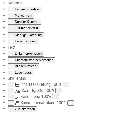
Kontrast
Farben umkehren
Zum Hauptinhalt springen
Monochrom
Dunkler Kontrast
Heller Kontrast
Niedrige Sättigung
Hohe Sättigung
Text
Links hervorheben
Überschriften hervorheben
Bildschirmleser
Lesemodus
Skalierung
Inhaltsskalierung
100
%
Schriftgröße
100
%
Aa
Zeilenhöhe
100
%
Buchstabenabstand
100
%
Zurücksetzen