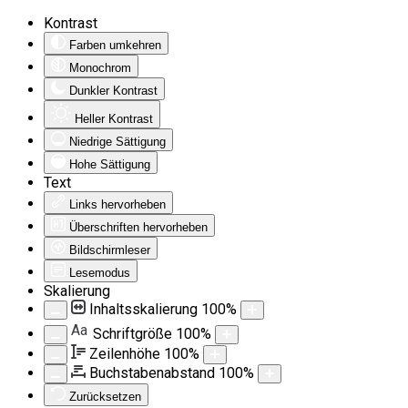
Kontrast
Farben umkehren
Monochrom
Dunkler Kontrast
Heller Kontrast
Niedrige Sättigung
Hohe Sättigung
Text
Links hervorheben
Überschriften hervorheben
Bildschirmleser
Lesemodus
Skalierung
Inhaltsskalierung
100
%
Aa
Schriftgröße
100
%
Zeilenhöhe
100
%
Buchstabenabstand
100
%
Zurücksetzen