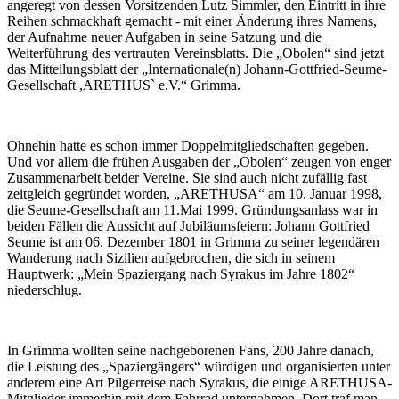
angeregt von dessen Vorsitzenden Lutz Simmler, den Eintritt in ihre
Reihen schmackhaft gemacht - mit einer Änderung ihres Namens,
der Aufnahme neuer Aufgaben in seine Satzung und die
Weiterführung des vertrauten Vereinsblatts. Die „Obolen“ sind jetzt
das Mitteilungsblatt der „Internationale(n) Johann-Gottfried-Seume-
Gesellschaft ,ARETHUS` e.V.“ Grimma.
Ohnehin hatte es schon immer Doppelmitgliedschaften gegeben.
Und vor allem die frühen Ausgaben der „Obolen“ zeugen von enger
Zusammenarbeit beider Vereine. Sie sind auch nicht zufällig fast
zeitgleich gegründet worden, „ARETHUSA“ am 10. Januar 1998,
die Seume-Gesellschaft am 11.Mai 1999. Gründungsanlass war in
beiden Fällen die Aussicht auf Jubiläumsfeiern: Johann Gottfried
Seume ist am 06. Dezember 1801 in Grimma zu seiner legendären
Wanderung nach Sizilien aufgebrochen, die sich in seinem
Hauptwerk: „Mein Spaziergang nach Syrakus im Jahre 1802“
niederschlug.
In Grimma wollten seine nachgeborenen Fans, 200 Jahre danach,
die Leistung des „Spaziergängers“ würdigen und organisierten unter
anderem eine Art Pilgerreise nach Syrakus, die einige ARETHUSA-
Mitglieder immerhin mit dem Fahrrad unternahmen. Dort traf man