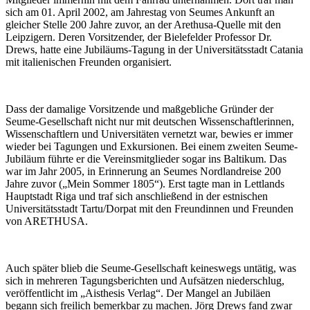
sich am 01. April 2002, am Jahrestag von Seumes Ankunft an
gleicher Stelle 200 Jahre zuvor, an der Arethusa-Quelle mit den
Leipzigern. Deren Vorsitzender, der Bielefelder Professor Dr.
Drews, hatte eine Jubiläums-Tagung in der Universitätsstadt Catania
mit italienischen Freunden organisiert.
Dass der damalige Vorsitzende und maßgebliche Gründer der
Seume-Gesellschaft nicht nur mit deutschen Wissenschaftlerinnen,
Wissenschaftlern und Universitäten vernetzt war, bewies er immer
wieder bei Tagungen und Exkursionen. Bei einem zweiten Seume-
Jubiläum führte er die Vereinsmitglieder sogar ins Baltikum. Das
war im Jahr 2005, in Erinnerung an Seumes Nordlandreise 200
Jahre zuvor („Mein Sommer 1805“). Erst tagte man in Lettlands
Hauptstadt Riga und traf sich anschließend in der estnischen
Universitätsstadt Tartu/Dorpat mit den Freundinnen und Freunden
von ARETHUSA.
Auch später blieb die Seume-Gesellschaft keineswegs untätig, was
sich in mehreren Tagungsberichten und Aufsätzen niederschlug,
veröffentlicht im „Aisthesis Verlag“. Der Mangel an Jubiläen
begann sich freilich bemerkbar zu machen. Jörg Drews fand zwar