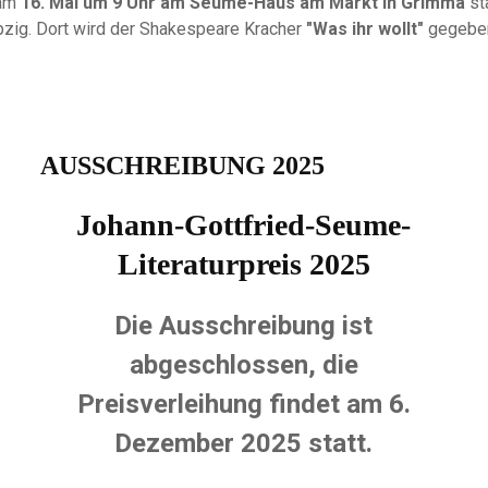
 am
16. Mai um 9 Uhr am Seume-Haus am Markt in Grimma
st
ipzig. Dort wird der Shakespeare Kracher
"Was ihr wollt"
gegebe
AUSSCHREIBUNG 2025
Johann-Gottfried-Seume-
Literaturpreis 2025
Die Ausschreibung ist
abgeschlossen, die
Preisverleihung findet am 6.
Dezember 2025 statt.