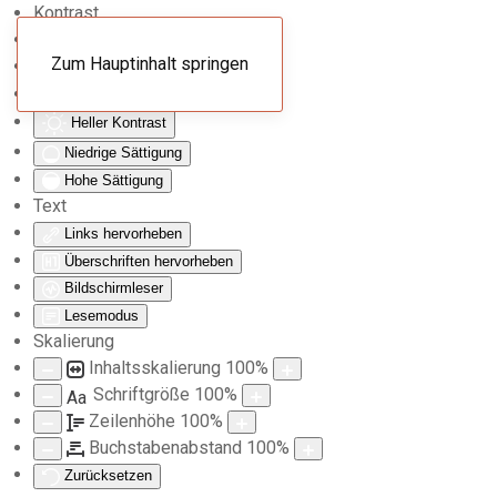
Kontrast
Farben umkehren
Zum Hauptinhalt springen
Monochrom
Dunkler Kontrast
Heller Kontrast
Niedrige Sättigung
Hohe Sättigung
Text
Links hervorheben
Überschriften hervorheben
Bildschirmleser
Lesemodus
Skalierung
Inhaltsskalierung
100
%
Schriftgröße
100
%
Aa
Zeilenhöhe
100
%
Buchstabenabstand
100
%
Zurücksetzen