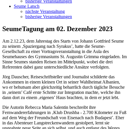
bisherige Veranstaltungen
Seume Latsch
nächste Veranstaltung
bisherige Veranstaltungen
SeumeTagung am 02. Dezember 2023
Am 2.12.23, dem Jahrestag des Starts von Johann Gottfried Seume
zu seinem ‚Spaziergang nach Syrakus’, hatte die Seume-
Gesellschaft zu einer Vortragsveranstaltung in die Aula des
Seumehauses des Gymnasiums St. Augustin Grimma eingeladen. Im
Sinne Seumes standen Reisen im Mittelpunkt, wobei die drei
Referenten dabei ganz unterschiedliche Ansätze verfolgten.
Jörg Dauscher, Reiseschriftsteller und Journalist schilderte das
Ankommen in einem kleinen Ort in seiner Wahlheimat Albanien,
wo er behutsam aber gleichzeitig beharrlich durch tägliche Besuche
in ‚seinem’ Café erste Schritte zur Integration machte, welche ihn
dann dort zu einem ‚eigenen’ Haus brachten, in dem er jetzt lebt.
Die Autorin Rebecca Maria Salentin beschreibt ihre
Fernwandererfahrungen in ‚Klub Drushba - 2.700 Kilometer zu Fuß
auf dem Weg der Freundschaft von Eisenach nach Budapest’. Eher
in das Abenteuer Langstreckenwandern gestolpert, lernt sie
ungeahnte neue Seite an sich selbst, und auch entlang des Weges