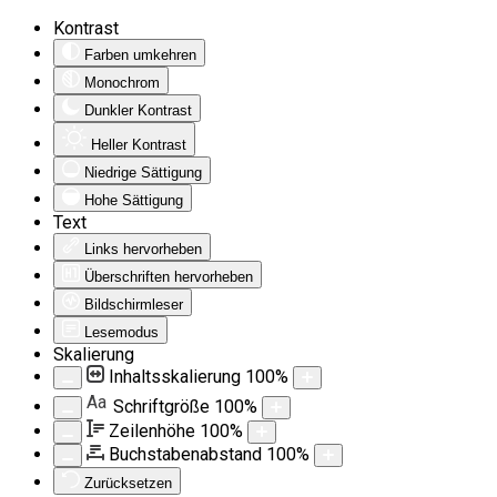
Kontrast
Farben umkehren
Monochrom
Dunkler Kontrast
Heller Kontrast
Niedrige Sättigung
Hohe Sättigung
Text
Links hervorheben
Überschriften hervorheben
Bildschirmleser
Lesemodus
Skalierung
Inhaltsskalierung
100
%
Aa
Schriftgröße
100
%
Zeilenhöhe
100
%
Buchstabenabstand
100
%
Zurücksetzen